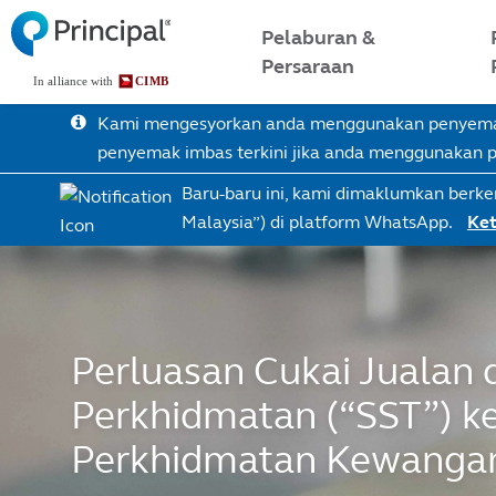
Skip
Malaysia Menu
Pelaburan &
to
Persaraan
main
content
Kami mengesyorkan anda menggunakan penyemak 
penyemak imbas terkini jika anda menggunakan
Baru-baru ini, kami dimaklumkan berke
Malaysia”) di platform WhatsApp.
Ket
Perluasan Cukai Jualan 
Perkhidmatan (“SST”) ke
Perkhidmatan Kewanga