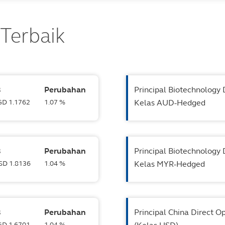
 Terbaik
B
Perubahan
Principal Biotechnology 
SGD 1.1762
1.07 %
Kelas AUD-Hedged
B
Perubahan
Principal Biotechnology 
USD 1.8136
1.04 %
Kelas MYR-Hedged
B
Perubahan
Principal China Direct O
SGD 1.6701
1.04 %