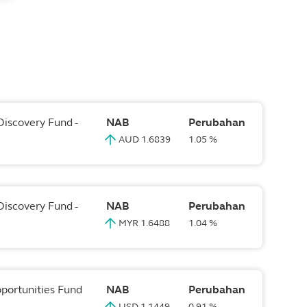
Discovery Fund -
NAB
Perubahan
AUD 1.6839
1.05 %
Discovery Fund -
NAB
Perubahan
MYR 1.6488
1.04 %
pportunities Fund
NAB
Perubahan
USD 1.1449
0.91 %