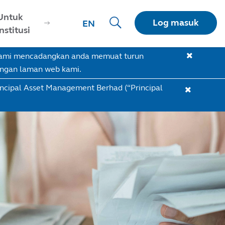
Untuk
Log masuk
EN
Institusi
 Kami mencadangkan anda memuat turun
engan laman web kami.
incipal Asset Management Berhad (“Principal