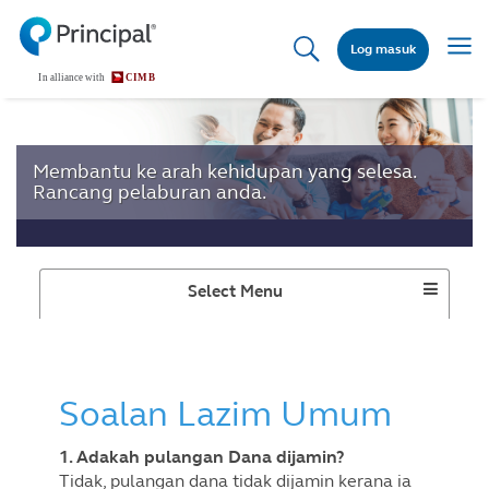
Skip
to
Togg
Log masuk
main
navig
content
Membantu ke arah kehidupan yang selesa.
Rancang pelaburan anda.
Toggle
Select Menu
Dropdown
Soalan Lazim Umum
1. Adakah pulangan Dana dijamin?
Tidak, pulangan dana tidak dijamin kerana ia