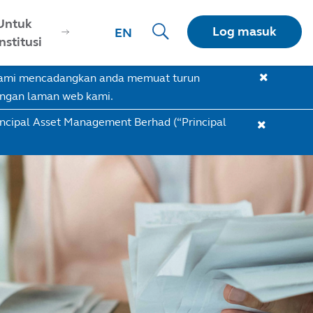
Untuk
Log masuk
EN
Institusi
 Kami mencadangkan anda memuat turun
engan laman web kami.
incipal Asset Management Berhad (“Principal