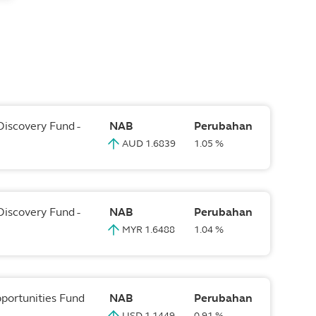
Discovery Fund -
NAB
Perubahan
AUD 1.6839
1.05 %
Discovery Fund -
NAB
Perubahan
MYR 1.6488
1.04 %
pportunities Fund
NAB
Perubahan
USD 1.1449
0.91 %