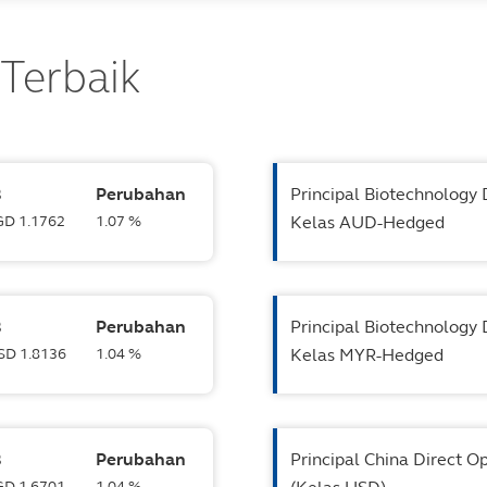
 Terbaik
B
Perubahan
Principal Biotechnology 
SGD 1.1762
1.07 %
Kelas AUD-Hedged
B
Perubahan
Principal Biotechnology 
USD 1.8136
1.04 %
Kelas MYR-Hedged
B
Perubahan
Principal China Direct O
SGD 1.6701
1.04 %