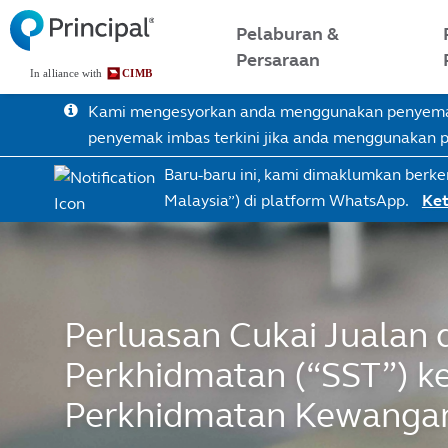
Skip
Malaysia Menu
Pelaburan &
to
Persaraan
main
content
Kami mengesyorkan anda menggunakan penyemak 
penyemak imbas terkini jika anda menggunakan
Baru-baru ini, kami dimaklumkan berke
Malaysia”) di platform WhatsApp.
Ket
Perluasan Cukai Jualan 
Perkhidmatan (“SST”) ke
Perkhidmatan Kewanga