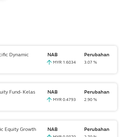
cific Dynamic
NAB
Perubahan
MYR 1.6834
3.07 %
uity Fund- Kelas
NAB
Perubahan
MYR 0.4793
2.90 %
fic Equity Growth
NAB
Perubahan
MYR 0.8870
2.70 %