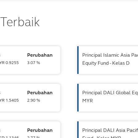
 Terbaik
B
Perubahan
Principal Islamic Asia Pa
MYR 0.9255
3.07 %
Equity Fund - Kelas D
B
Perubahan
Principal DALI Global Eq
MYR 1.5405
2.90 %
MYR
B
Perubahan
Principal DALI Asia Paci
USD 1.1346
2.77 %