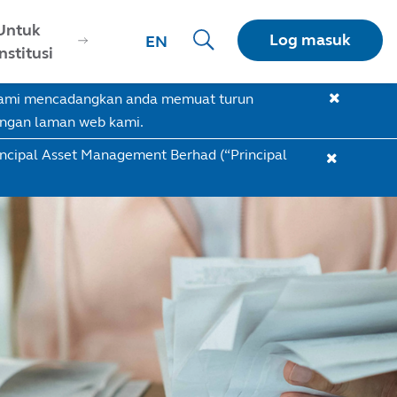
Untuk
Log masuk
EN
Institusi
 Kami mencadangkan anda memuat turun
engan laman web kami.
incipal Asset Management Berhad (“Principal