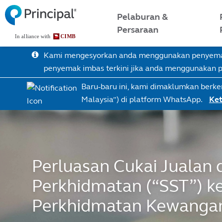
Skip
Malaysia Menu
Pelaburan &
to
Persaraan
main
content
Kami mengesyorkan anda menggunakan penyemak 
penyemak imbas terkini jika anda menggunakan
Baru-baru ini, kami dimaklumkan berke
Malaysia”) di platform WhatsApp.
Ket
Perluasan Cukai Jualan 
Perkhidmatan (“SST”) ke
Perkhidmatan Kewanga