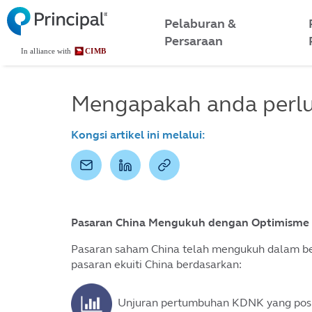
Malaysia
Skip
to
Pelaburan &
Menu
main
Persaraan
content
Mengapakah anda perlu 
Kongsi artikel ini melalui:
Pasaran China Mengukuh dengan Optimisme 
Pasaran saham China telah mengukuh dalam beb
pasaran ekuiti China berdasarkan:
Unjuran pertumbuhan KDNK yang posit