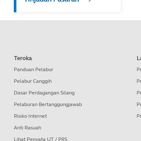
Teroka
L
Panduan Pelabur
P
Pelabur Canggih
P
Dasar Perdagangan Silang
P
Pelaburan Bertanggungjawab
P
Risiko Internet
P
Anti Rasuah
Lihat Penyata UT / PRS