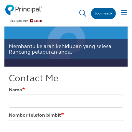
Skip
to
Togg
Log masuk
main
navig
content
Membantu ke arah kehidupan yang selesa.
Rancang pelaburan anda.
Contact Me
Nama
Nombor telefon bimbit