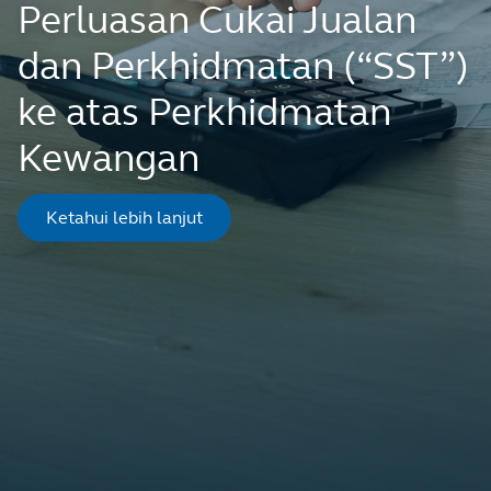
Perluasan Cukai Jualan
dan Perkhidmatan (“SST”)
ke atas Perkhidmatan
Kewangan
Ketahui lebih lanjut