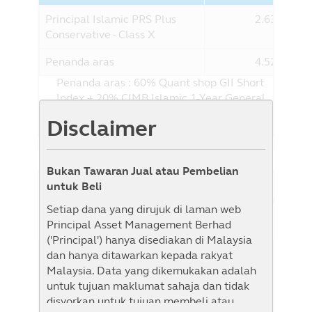
Principal Islamic PRS Plus
2.63%
Conservative - Class X
Penanda aras
4.52%
Penanda aras : 60% Quant shop GII Short
Index + 20% CIMB Islamic 1-Year General
Investment Account-i (GIA) + 20% FTSE
Disclaimer
Bursa Malaysia EMAS Shariah Index
Bukan Tawaran Jual atau Pembelian
untuk Beli
Sejarah NAB
Senarai Semak
Paparan Graf
Setiap dana yang dirujuk di laman web
Principal Asset Management Berhad
('Principal') hanya disediakan di Malaysia
dan hanya ditawarkan kepada rakyat
1M
1B
3B
6B
YTD
1T
3T
5T
Malaysia. Data yang dikemukakan adalah
Dari
Kepada
untuk tujuan maklumat sahaja dan tidak
disyorkan untuk tujuan membeli atau