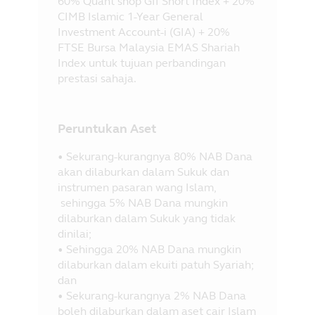
60% Quant shop GII Short Index + 20%
CIMB Islamic 1-Year General
Investment Account-i (GIA) + 20%
FTSE Bursa Malaysia EMAS Shariah
Index untuk tujuan perbandingan
prestasi sahaja.
Peruntukan Aset
• Sekurang-kurangnya 80% NAB Dana
akan dilaburkan dalam Sukuk dan
instrumen pasaran wang Islam,
sehingga 5% NAB Dana mungkin
dilaburkan dalam Sukuk yang tidak
dinilai;
• Sehingga 20% NAB Dana mungkin
dilaburkan dalam ekuiti patuh Syariah;
dan
• Sekurang-kurangnya 2% NAB Dana
boleh dilaburkan dalam aset cair Islam