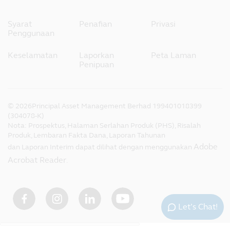
Syarat
Penafian
Privasi
Penggunaan
Keselamatan
Laporkan
Peta Laman
Penipuan
©
2026
Principal Asset Management Berhad 199401018399
(304078-K)
Nota: Prospektus, Halaman Serlahan Produk (PHS), Risalah
Produk, Lembaran Fakta Dana, Laporan Tahunan
Adobe
dan Laporan Interim dapat dilihat dengan menggunakan
Acrobat Reader
.
Let’s Chat!