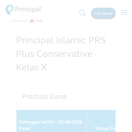
Skip
to
Togg
Log masuk
main
navig
content
Principal Islamic PRS
Plus Conservative -
Kelas X
Prestasi Dana
Sehingga tarikh : 30-06-2026
Fund
Tahun Terkini (%