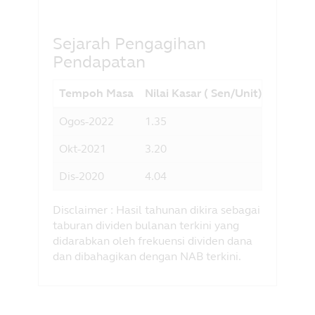
Sejarah Pengagihan
Pendapatan
Tempoh Masa
Nilai Kasar ( Sen/Unit)]
Hasil 
Ogos-2022
1.35
2.26
Okt-2021
3.20
4.94
Dis-2020
4.04
6.03
Disclaimer : Hasil tahunan dikira sebagai
taburan dividen bulanan terkini yang
didarabkan oleh frekuensi dividen dana
dan dibahagikan dengan NAB terkini.