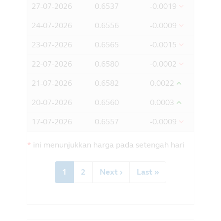
27-07-2026
0.6537
-0.0019
telah membaca, memahami dan
24-07-2026
0.6556
-0.0009
bersetuju dengan perkara di atas;
adalah penduduk Malaysia dan anda
23-07-2026
0.6565
-0.0015
dapat mengakses maklumat dari dalam
Malaysia; dan
22-07-2026
0.6580
-0.0002
bersetuju dengan pengecualian oleh
Principal daripada apa-apa liabiliti
21-07-2026
0.6582
0.0022
untuk apa-apa kerugian (terus atau
20-07-2026
0.6560
0.0003
sebaliknya) yang timbul daripada
penggunaan mana-mana bahagian
17-07-2026
0.6557
-0.0009
maklumat yang terkandung dalam
laman web ini, dan pengecualian apa-
*
ini menunjukkan harga pada setengah hari
apa liabiliti berkenaan dengan apa-apa
kesilapan atau informasi oleh Principal
Pagination
dan apa-apa yang berkaitan pihak
Current
1
Halaman
2
Next
Next ›
Last
Last »
ketiga.
page
page
page