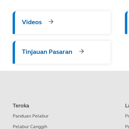
Videos
Tinjauan Pasaran
Teroka
L
Panduan Pelabur
P
Pelabur Canggih
P