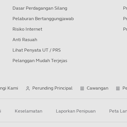
Dasar Perdagangan Silang
P
Pelaburan Bertanggungjawab
P
Risiko Internet
P
Anti Rasuah
Lihat Penyata UT / PRS
Pelanggan Mudah Terjejas
ngi Kami
Perunding Principal
Cawangan
Pe
i
Keselamatan
Laporkan Penipuan
Peta La