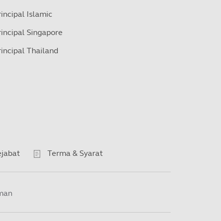
rincipal Islamic
rincipal Singapore
rincipal Thailand
jabat
Terma & Syarat
man