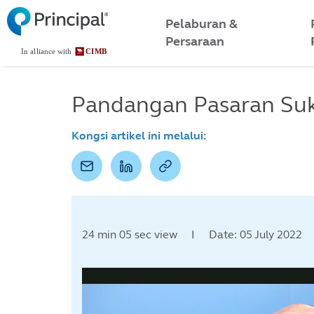
Malaysia
Skip
to
Pelaburan &
Menu
main
Persaraan
content
Pandangan Pasaran Su
Kongsi artikel ini melalui:
24 min 05 sec view I Date: 05 July 2022