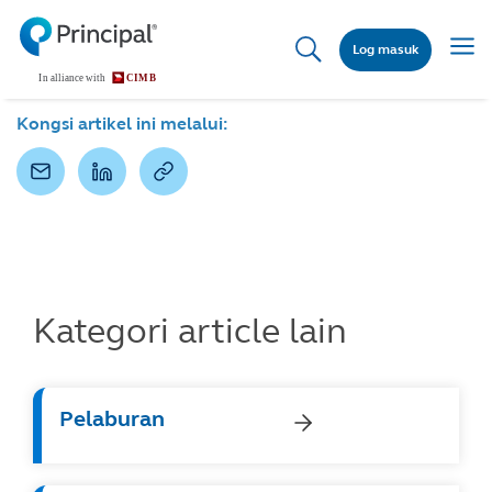
Skip
to
Togg
Log masuk
main
navig
content
Kongsi artikel ini melalui:
Kategori article lain
Pelaburan