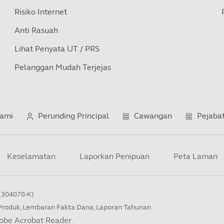
Risiko Internet
Anti Rasuah
Lihat Penyata UT / PRS
Pelanggan Mudah Terjejas
Kami
Perunding Principal
Cawangan
Pejaba
Keselamatan
Laporkan Penipuan
Peta Laman
(304078-K)
 Produk, Lembaran Fakta Dana, Laporan Tahunan
obe Acrobat Reader
.