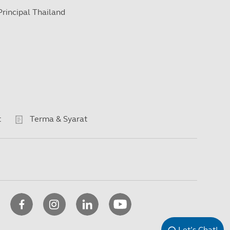
Principal Thailand
t
Terma & Syarat
Let’s Chat!