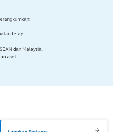
 merangkumkan:
patan tetap.
SEAN dan Malaysia.
kan aset.
Langkah Pertama