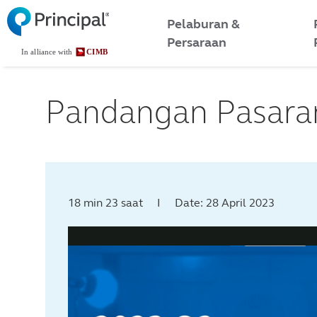
Skip
Malaysia Menu
Pelaburan &
to
Persaraan
main
content
Pandangan Pasara
18 min 23 saat I Date: 28 April 2023