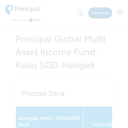
Skip
to
Togg
Log masuk
main
navig
content
Principal Global Multi
Asset Income Fund -
Kelas SGD-Hedged
Prestasi Dana
Sehingga tarikh : 30-06-2026
Fund
Tahun Terkini (%