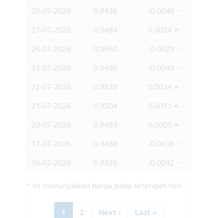
telah membaca, memahami dan
28-07-2026
0.9436
-0.0048
bersetuju dengan perkara di atas;
adalah penduduk Malaysia dan anda
27-07-2026
0.9484
0.0024
dapat mengakses maklumat dari dalam
24-07-2026
0.9460
-0.0029
Malaysia; dan
bersetuju dengan pengecualian oleh
23-07-2026
0.9489
-0.0049
Principal daripada apa-apa liabiliti
untuk apa-apa kerugian (terus atau
22-07-2026
0.9538
0.0034
sebaliknya) yang timbul daripada
penggunaan mana-mana bahagian
21-07-2026
0.9504
0.0011
maklumat yang terkandung dalam
laman web ini, dan pengecualian apa-
20-07-2026
0.9493
0.0005
apa liabiliti berkenaan dengan apa-apa
17-07-2026
0.9488
-0.0038
kesilapan atau informasi oleh Principal
dan apa-apa yang berkaitan pihak
16-07-2026
0.9526
-0.0042
ketiga.
*
ini menunjukkan harga pada setengah hari
Pagination
Current
1
Halaman
2
Next
Next ›
Last
Last »