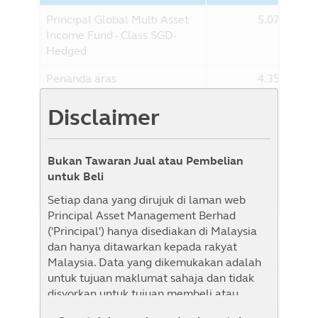
Principal Global Multi Asset
5.07%
Income Fund - Class SGD-
Hedged
Penanda aras
4.35%
Penanda aras : 40% Bloomberg Barclays
Disclaimer
US High Yield 2% Issuer Cap Index (Total
Return Gross) Hedged to USD + 35% MSCI
World Index (Total Return Net) Hedged to
Bukan Tawaran Jual atau Pembelian
USD + 25% Bloomberg Barclays Global
untuk Beli
Credit Index (Total Return Gross) Hedged
to USD
Setiap dana yang dirujuk di laman web
Principal Asset Management Berhad
('Principal') hanya disediakan di Malaysia
dan hanya ditawarkan kepada rakyat
Malaysia. Data yang dikemukakan adalah
Sejarah NAB
Senarai Semak
Paparan Graf
untuk tujuan maklumat sahaja dan tidak
disyorkan untuk tujuan membeli atau
menjual sebarang sekuriti atau mengguna