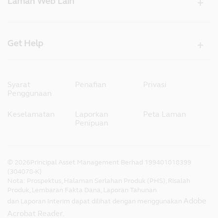
Laman Web Lain
Get Help
Syarat
Penafian
Privasi
Penggunaan
Keselamatan
Laporkan
Peta Laman
Penipuan
©
2026
Principal Asset Management Berhad 199401018399
(304078-K)
Nota: Prospektus, Halaman Serlahan Produk (PHS), Risalah
Produk, Lembaran Fakta Dana, Laporan Tahunan
Adobe
dan Laporan Interim dapat dilihat dengan menggunakan
Acrobat Reader
.