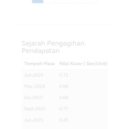
page
page
page
Sejarah Pengagihan
Pendapatan
Tempoh Masa
Nilai Kasar ( Sen/Unit)]
Hasil 
Jun-2026
0.75
3.11
Mac-2026
0.96
4.22
Dis-2025
0.69
2.96
Sept-2025
0.77
3.34
Jun-2025
0.26
1.14