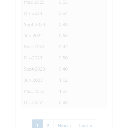
Mac-2025
0.53
2.43
Dis-2024
0.64
2.88
Sept-2024
0.88
3.78
Jun-2024
0.66
2.95
Mac-2024
0.43
1.92
Dis-2023
0.50
4.72
Sept-2023
0.40
1.90
Jun-2023
1.02
4.72
Mac-2023
1.07
4.91
Dis-2022
0.88
3.92
Pagination
Current
1
Halaman
2
Next
Next ›
Last
Last »