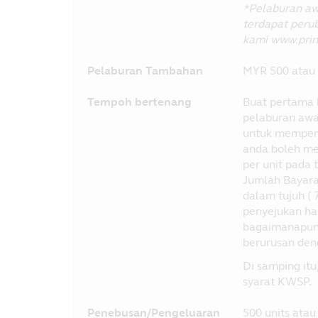
*Pelaburan aw
terdapat peru
kami www.prin
Pelaburan Tambahan
MYR 500 atau 
Tempoh bertenang
Buat pertama 
pelaburan awa
untuk mempert
anda boleh me
per unit pada 
Jumlah Bayara
dalam tujuh (
penyejukan ha
bagaimanapun,
berurusan den
Di samping itu
syarat KWSP.
Penebusan/Pengeluaran
500 units atau