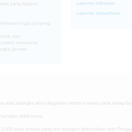
Laporan tahunan
odal yang dijamin.
Laporan sementara
erhana hingga panjang;
aysia; dan
pi boleh menerima
angka pendek.
ka ada) dijangka akan diagihkan setahun sekali pada setiap b
hun atau lebih lama.
,000 atau amaun yang lain mungkin ditentutkan oleh Pengur