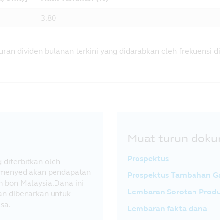
3.80
aburan dividen bulanan terkini yang didarabkan oleh frekuensi
Muat turun dok
Prospektus
 diterbitkan oleh
uk menyediakan pendapatan
Prospektus Tambahan 
m bon Malaysia.Dana ini
Lembaran Sorotan Prod
an dibenarkan untuk
sa.
Lembaran fakta dana