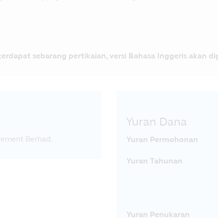
terdapat sebarang pertikaian, versi Bahasa Inggeris akan di
Yuran Dana
gement Berhad.
Yuran Permohonan
Yuran Tahunan
Yuran Penukaran