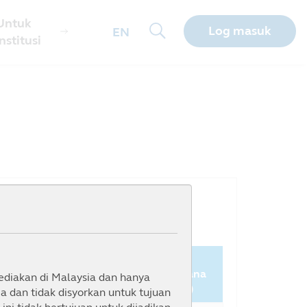
Untuk
Log masuk
EN
Institusi
Sejak
Permulaan
NAB
Saiz Dana
sediakan di Malaysia dan hanya
(%)
(MYR)
(juta)
 dan tidak disyorkan untuk tujuan