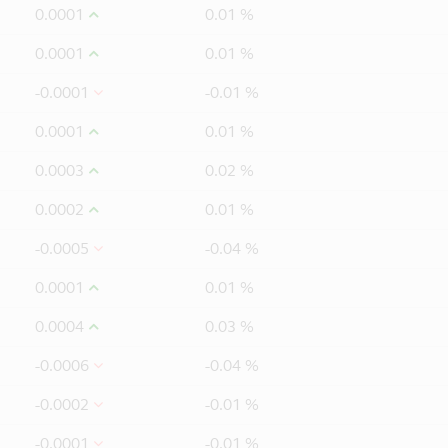
0.0001
0.01 %
0.0001
0.01 %
-0.0001
-0.01 %
0.0001
0.01 %
0.0003
0.02 %
0.0002
0.01 %
-0.0005
-0.04 %
0.0001
0.01 %
0.0004
0.03 %
-0.0006
-0.04 %
-0.0002
-0.01 %
-0.0001
-0.01 %