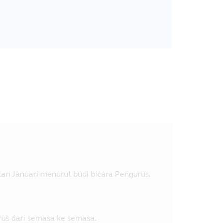
ulan Januari menurut budi bicara Pengurus.
us dari semasa ke semasa.