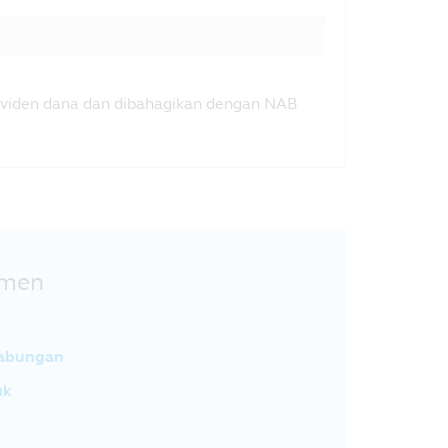
 dividen dana dan dibahagikan dengan NAB
umen
Gabungan
uk