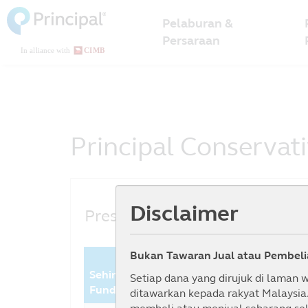
Malaysia
Skip
to
Pelaburan &
Menu
main
Persaraan
content
Principal Conservat
Disclaimer
Prestasi Dana
Bukan Tawaran Jual atau Pembeli
Sehingga tarikh : 30-06-2026
Setiap dana yang dirujuk di laman 
Fund
Tahun T
ditawarkan kepada rakyat Malaysia