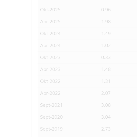
Okt-2025
0.96
Apr-2025
1.98
Okt-2024
1.49
Apr-2024
1.02
Okt-2023
0.33
Apr-2023
1.48
Okt-2022
1.31
Apr-2022
2.07
Sept-2021
3.08
Sept-2020
3.04
Sept-2019
2.73