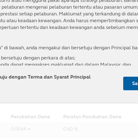
riti atau mengguna pakai apa-apa strategi pelaburan. Bahan i
90%
8.83%
24.95%
26.55%
u pelaburan mengenai pelaburan tertentu atau pasaran umum,
stasi setiap pelaburan. Maklumat yang terkandung di dalam
tentu atau keadaan kewangan. Anda harus mempertimbangkan 
92%
5.99%
17.20%
12.18%
 keperluan tertentu dan keadaan kewangan anda sebelum mem
nk 1-month Fixed Deposit Rate
" di bawah, anda mengakui dan bersetuju dengan Principal b
ersetuju dengan perkara di atas;
anda dapat mengakses maklumat dari dalam Malaysia; dan
eh Principal daripada apa-apa liabiliti untuk apa-apa kerugia
uju dengan Terma dan Syarat Principal
na-mana bahagian maklumat yang terkandung dalam laman we
Sa
pa kesilapan atau informasi oleh Principal dan apa-apa yang b
5T
Dari
Perubahan Dana
Peratus Perubahan Dana
0.0044
0.60 %