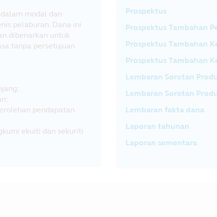
Prospektus
 dalam modal dan
is pelaburan. Dana ini
Prospektus Tambahan P
an dibenarkan untuk
Prospektus Tambahan K
sa tanpa persetujuan
Prospektus Tambahan K
Lembaran Sorotan Prod
jang;
Lembaran Sorotan Prod
an;
erolehan pendapatan
Lembaran fakta dana
Laporan tahunan
umi ekuiti dan sekuriti
Laporan sementara