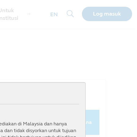
Untuk
Log masuk
EN
Institusi
Sejak
Permulaan
NAB
Saiz Dana
sediakan di Malaysia dan hanya
(%)
(MYR)
(juta)
 dan tidak disyorkan untuk tujuan