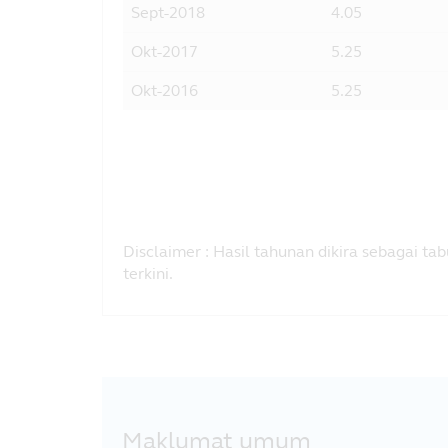
Sept-2018
4.05
Okt-2017
5.25
Okt-2016
5.25
Pagination
Disclaimer : Hasil tahunan dikira sebagai t
terkini.
Maklumat umum