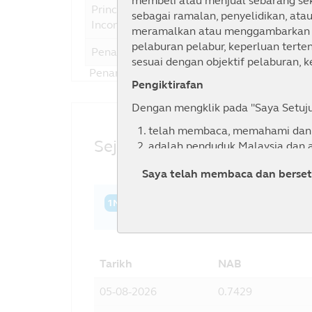
membeli atau menjual sebarang seku
Principal Lifetime Balanced
1.
sebagai ramalan, penyelidikan, ata
Income Fund
meramalkan atau menggambarkan pre
pelaburan pelabur, keperluan ter
Penanda aras
0.
sesuai dengan objektif pelaburan,
Penanda aras : 60% FBM 100 + 40% CIMB Ba
Pengiktirafan
Dengan mengklik pada "Saya Setuju
telah membaca, memahami dan b
Sejarah NAB
adalah penduduk Malaysia dan 
bersetuju dengan pengecualian ol
Saya telah membaca dan berset
timbul daripada penggunaan ma
liabiliti berkenaan dengan apa-a
1M
1B
3B
6B
YTD
1T
3T
Tarikh
NAB
05-08-2026
0.7429