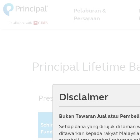
Malaysia
Skip
to
Pelaburan &
Menu
main
Persaraan
content
Principal Lifetime 
Disclaimer
Prestasi Dana
Bukan Tawaran Jual atau Pembeli
Sehingga tarikh : 30-06-2026
Setiap dana yang dirujuk di laman 
Fund
Tahun Te
ditawarkan kepada rakyat Malaysia