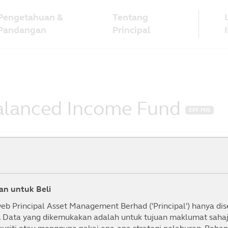
Pengetahuan &
Tentang
Pandangan
Principal
Balanced Income Fund
EPF MIS
an untuk Beli
1Tahun
3Tahun
5Tahun
web Principal Asset Management Berhad ('Principal') hanya di
rkini (%)
(%)
(%)
(%)
. Data yang dikemukakan adalah untuk tujuan maklumat sahaja