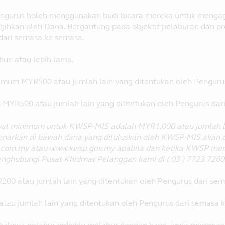
ngurus boleh menggunakan budi bicara mereka untuk menga
gihkan oleh Dana. Bergantung pada objektif pelaburan dan pr
dari semasa ke semasa.
hun atau lebih lama.
imum MYR500 atau jumlah lain yang ditentukan oleh Penguru
MYR500 atau jumlah lain yang ditentukan oleh Pengurus dar
al minimum untuk KWSP-MIS adalah MYR1,000 atau jumlah la
enarkan di bawah dana yang diluluskan oleh KWSP-MIS akan d
.com.my atau www.kwsp.gov.my apabila dan ketika KWSP menye
nghubungi Pusat Khidmat Pelanggan kami di ( 03 ) 7723 7260 
200 atau jumlah lain yang ditentukan oleh Pengurus dari se
tau jumlah lain yang ditentukan oleh Pengurus dari semasa 