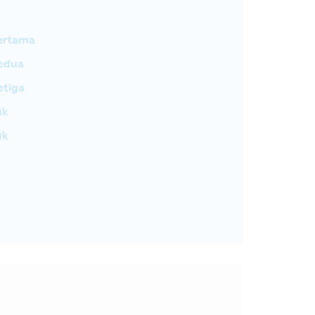
ertama
edua
etiga
uk
uk