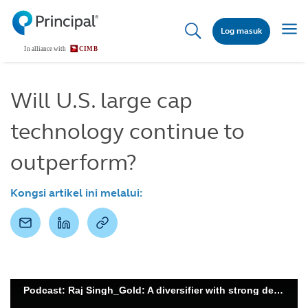
Skip
to
Togg
Log masuk
main
navig
content
Will U.S. large cap
technology continue to
outperform?
Kongsi artikel ini melalui: