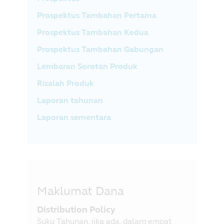
Prospektus Tambahan Pertama
Prospektus Tambahan Kedua
Prospektus Tambahan Gabungan
Lembaran Sorotan Produk
Risalah Produk
Laporan tahunan
Laporan sementara
Maklumat Dana
Distribution Policy
Suku Tahunan, jika ada, dalam empat