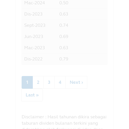
Mac-2024
0.50
2.01
Dis-2023
0.63
2.82
Sept-2023
0.74
3.02
Jun-2023
0.69
2.81
Mac-2023
0.63
2.61
Dis-2022
0.79
3.20
Pagination
Current
1
Halaman
2
Halaman
3
Halaman
4
Next
Next ›
page
page
Last
Last »
page
Disclaimer : Hasil tahunan dikira sebagai
taburan dividen bulanan terkini yang