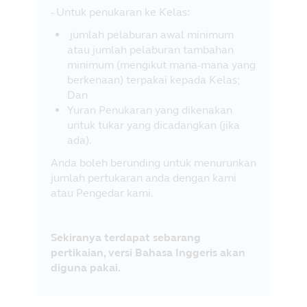
- Untuk penukaran ke Kelas:
jumlah pelaburan awal minimum
atau jumlah pelaburan tambahan
minimum (mengikut mana-mana yang
berkenaan) terpakai kepada Kelas;
Dan
Yuran Penukaran yang dikenakan
untuk tukar yang dicadangkan (jika
ada).
Anda boleh berunding untuk menurunkan
jumlah pertukaran anda dengan kami
atau Pengedar kami.
Sekiranya terdapat sebarang
pertikaian, versi Bahasa Inggeris akan
diguna pakai.