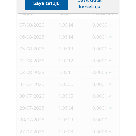
Saya setuju
mengenai pelaburan tertentu atau pasaran
bersetuju
umum, dan tidak bertujuan untuk
Tarikh
NAB
Perubahan Dana
meramalkan atau menggambarkan
prestasi setiap pelaburan. Maklumat yang
07-08-2026
1.0514
0.0000
terkandung di dalamnya tidak mengambil
06-08-2026
1.0514
0.0001
kira objektif pelaburan pelabur, keperluan
tertentu atau keadaan kewangan. Anda
05-08-2026
1.0513
0.0001
harus mempertimbangkan sama ada
sebarang pelaburan sesuai dengan objektif
04-08-2026
1.0512
0.0001
pelaburan, keperluan tertentu dan
keadaan kewangan anda sebelum
03-08-2026
1.0511
0.0005
membuat keputusan untuk melabur.
31-07-2026
1.0506
0.0001
Pengiktirafan
30-07-2026
1.0505
0.0001
Dengan mengklik pada "Saya Setuju" di
bawah, anda mengakui dan bersetuju
29-07-2026
1.0504
0.0001
dengan Principal bahawa anda:
28-07-2026
1.0503
0.0000
telah membaca, memahami dan
bersetuju dengan perkara di atas;
27-07-2026
1.0503
0.0003
adalah penduduk Malaysia dan anda