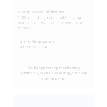
Pengeluaran Minimum
1,000 unit atau jumlah unit lain yang
mungkin kita putuskan dari semasa ke
semasa.
Tarikh Pelancaran
18 Februari 2004
Sekiranya terdapat sebarang
pertikaian, versi Bahasa Inggeris akan
diguna pakai.