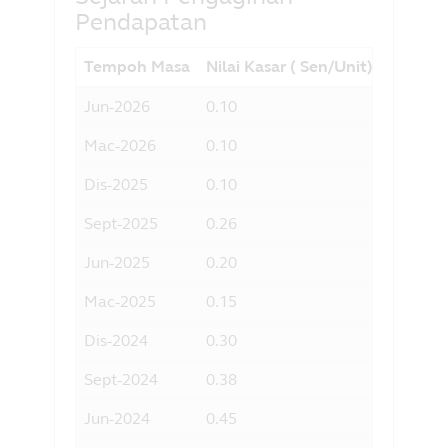
Pendapatan
Tempoh Masa
Nilai Kasar ( Sen/Unit)]
Hasil 
Jun-2026
0.10
0.38
Mac-2026
0.10
0.38
Dis-2025
0.10
0.39
Sept-2025
0.26
1.01
Jun-2025
0.20
0.78
Mac-2025
0.15
0.59
Dis-2024
0.30
1.19
Sept-2024
0.38
1.52
Jun-2024
0.45
1.81