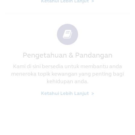
Ketahui Lebih Lanjut >
Pengetahuan & Pandangan
Kami di sini bersedia untuk membantu anda
meneroka topik kewangan yang penting bagi
kehidupan anda.
Ketahui Lebih Lanjut >