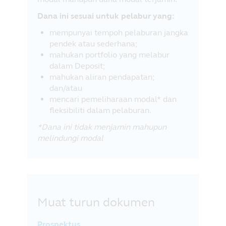
Dana ini sesuai untuk pelabur yang:
mempunyai tempoh pelaburan jangka
pendek atau sederhana;
mahukan portfolio yang melabur
dalam Deposit;
mahukan aliran pendapatan;
dan/atau
mencari pemeliharaan modal* dan
fleksibiliti dalam pelaburan.
*Dana ini tidak menjamin mahupun
melindungi modal
Muat turun dokumen
Prospektus