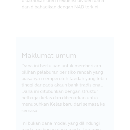
didarabkan oleh frekuensi dividen dana
dan dibahagikan dengan NAB terkini.
Maklumat umum
Dana ini bertujuan untuk memberikan
pilihan pelaburan berisiko rendah yang
biasanya memperoleh faedah yang lebih
tinggi daripada akaun bank tradisional.
Dana ini ditubuhkan dengan struktur
pelbagai kelas dan dibenarkan untuk
menubuhkan Kelas baru dari semasa ke
semasa.
Ini bukan dana modal yang dilindungi
modal mahupun dana modal terjamin.