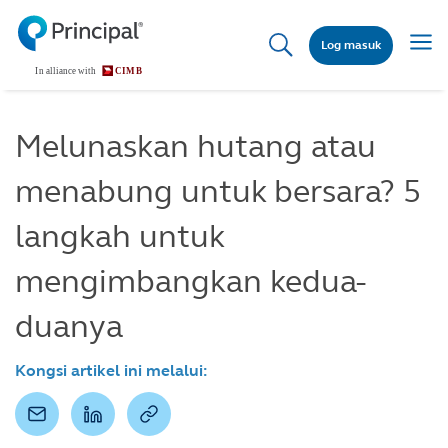
Skip
to
Togg
Log masuk
main
navig
content
Melunaskan hutang atau
menabung untuk bersara? 5
langkah untuk
mengimbangkan kedua-
duanya
Kongsi artikel ini melalui: