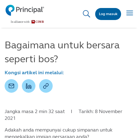
Skip
to
Togg
Log masuk
main
navig
content
Bagaimana untuk bersara
seperti bos?
Kongsi artikel ini melalui:
Jangka masa 2 min 32 saat I Tarikh: 8 November
2021
Adakah anda mempunyai cukup simpanan untuk
mengekalkan impian persaraan anda?