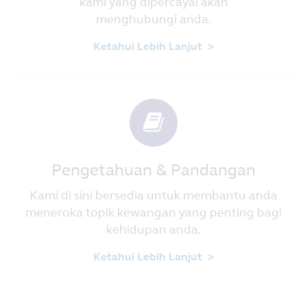
kami yang dipercayai akan
menghubungi anda.
Ketahui Lebih Lanjut >
Pengetahuan & Pandangan
Kami di sini bersedia untuk membantu anda
meneroka topik kewangan yang penting bagi
kehidupan anda.
Ketahui Lebih Lanjut >