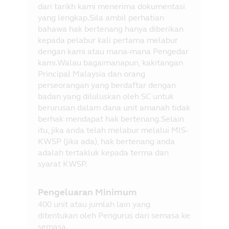
dari tarikh kami menerima dokumentasi
yang lengkap.Sila ambil perhatian
bahawa hak bertenang hanya diberikan
kepada pelabur kali pertama melabur
dengan kami atau mana-mana Pengedar
kami.Walau bagaimanapun, kakitangan
Principal Malaysia dan orang
perseorangan yang berdaftar dengan
badan yang diluluskan oleh SC untuk
berurusan dalam dana unit amanah tidak
berhak mendapat hak bertenang.Selain
itu, jika anda telah melabur melalui MIS-
KWSP (jika ada), hak bertenang anda
adalah tertakluk kepada terma dan
syarat KWSP.
Pengeluaran Minimum
400 unit atau jumlah lain yang
ditentukan oleh Pengurus dari semasa ke
semasa.