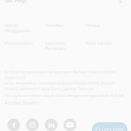
Get Help
Syarat
Penafian
Privasi
Penggunaan
Keselamatan
Laporkan
Peta Laman
Penipuan
©
2026
Principal Asset Management Berhad 199401018399
(304078-K)
Nota: Prospektus, Halaman Serlahan Produk (PHS), Risalah
Produk, Lembaran Fakta Dana, Laporan Tahunan
Adobe
dan Laporan Interim dapat dilihat dengan menggunakan
Acrobat Reader
.
Let’s Chat!