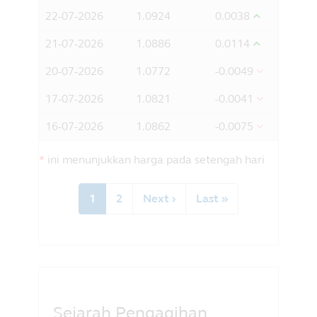
telah membaca, memahami dan
22-07-2026
1.0924
0.0038
bersetuju dengan perkara di atas;
adalah penduduk Malaysia dan anda
21-07-2026
1.0886
0.0114
dapat mengakses maklumat dari dalam
Malaysia; dan
20-07-2026
1.0772
-0.0049
bersetuju dengan pengecualian oleh
Principal daripada apa-apa liabiliti
17-07-2026
1.0821
-0.0041
untuk apa-apa kerugian (terus atau
16-07-2026
1.0862
-0.0075
sebaliknya) yang timbul daripada
penggunaan mana-mana bahagian
*
ini menunjukkan harga pada setengah hari
maklumat yang terkandung dalam
laman web ini, dan pengecualian apa-
Pagination
apa liabiliti berkenaan dengan apa-apa
Current
1
Halaman
2
Next
Next ›
Last
Last »
kesilapan atau informasi oleh Principal
page
page
page
dan apa-apa yang berkaitan pihak
ketiga.
Sejarah Pengagihan