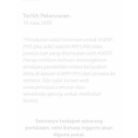
Tarikh Pelancaran
18 Julai 2005
*Pelaburan awal minimum untuk KWSP-
MIS (jika ada) adalah RM1,000 atau
jumlah lain yang ditentukan oleh KWSP.
Harap maklum bahawa kemungkinan
terdapat perubahan status kelayakan
dana di bawah KWSP-MIS dari semasa ke
semasa. Sila rujuk laman web
www.principal.com.my atau
www.kwsp.gov.my untuk maklumat
terkini.
Sekiranya terdapat sebarang
pertikaian, versi Bahasa Inggeris akan
diguna pakai.