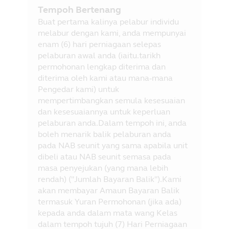
Tempoh Bertenang
Buat pertama kalinya pelabur individu
melabur dengan kami, anda mempunyai
enam (6) hari perniagaan selepas
pelaburan awal anda (iaitu.tarikh
permohonan lengkap diterima dan
diterima oleh kami atau mana-mana
Pengedar kami) untuk
mempertimbangkan semula kesesuaian
dan kesesuaiannya untuk keperluan
pelaburan anda.Dalam tempoh ini, anda
boleh menarik balik pelaburan anda
pada NAB seunit yang sama apabila unit
dibeli atau NAB seunit semasa pada
masa penyejukan (yang mana lebih
rendah) ("Jumlah Bayaran Balik").Kami
akan membayar Amaun Bayaran Balik
termasuk Yuran Permohonan (jika ada)
kepada anda dalam mata wang Kelas
dalam tempoh tujuh (7) Hari Perniagaan