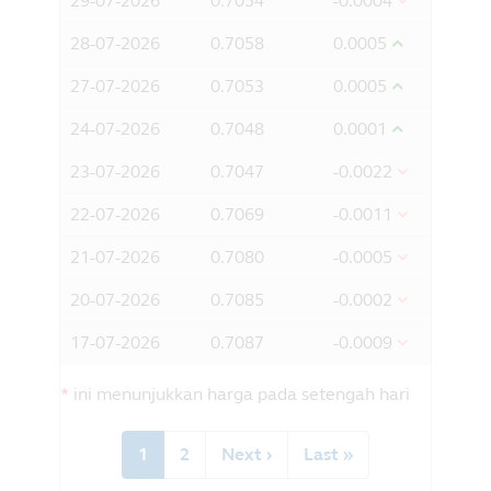
29-07-2026
0.7054
-0.0004
adalah penduduk Malaysia dan anda
dapat mengakses maklumat dari dalam
28-07-2026
0.7058
0.0005
Malaysia; dan
27-07-2026
0.7053
0.0005
bersetuju dengan pengecualian oleh
Principal daripada apa-apa liabiliti
24-07-2026
0.7048
0.0001
untuk apa-apa kerugian (terus atau
sebaliknya) yang timbul daripada
23-07-2026
0.7047
-0.0022
penggunaan mana-mana bahagian
maklumat yang terkandung dalam
22-07-2026
0.7069
-0.0011
laman web ini, dan pengecualian apa-
21-07-2026
0.7080
-0.0005
apa liabiliti berkenaan dengan apa-apa
kesilapan atau informasi oleh Principal
20-07-2026
0.7085
-0.0002
dan apa-apa yang berkaitan pihak
ketiga.
17-07-2026
0.7087
-0.0009
*
ini menunjukkan harga pada setengah hari
Pagination
Current
1
Halaman
2
Next
Next ›
Last
Last »
page
page
page