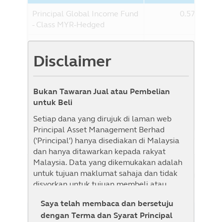
Principal Global Income Fund
0.57%
- Class MYR-Hedged
Penanda aras
0.00%
Disclaimer
Penanda aras : As the Fund feeds into the
Target Fund, the Fund compares to the
Target Fund for performance comparison
purpose. Note: Please note that the Target
Bukan Tawaran Jual atau Pembelian
Fund is benchmark unconstrained, i.e. it
untuk Beli
will be managed without reference to any
Setiap dana yang dirujuk di laman web
specific benchmark.
Principal Asset Management Berhad
('Principal') hanya disediakan di Malaysia
dan hanya ditawarkan kepada rakyat
Malaysia. Data yang dikemukakan adalah
Sejarah NAB
untuk tujuan maklumat sahaja dan tidak
Senarai Semak
Paparan Graf
disyorkan untuk tujuan membeli atau
menjual sebarang sekuriti atau mengguna
Saya telah membaca dan bersetuju
pakai apa-apa strategi pelaburan. Bahan ini
dengan Terma dan Syarat Principal
1M
1B
3B
6B
YTD
1T
3T
5T
tidak bertujuan untuk dijadikan sebagai