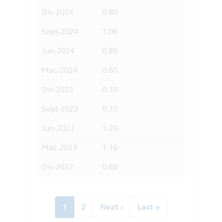
Dis-2024
0.80
4.19
Sept-2024
1.06
5.41
Jun-2024
0.89
4.65
Mac-2024
0.80
4.10
Dis-2023
0.70
6.33
Sept-2023
0.70
3.76
Jun-2023
1.20
6.33
Mac-2023
1.16
6.09
Dis-2022
0.88
4.44
Pagination
Current
1
Halaman
2
Next
Next ›
Last
Last »
page
page
page