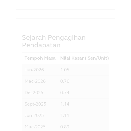
Sejarah Pengagihan
Pendapatan
Tempoh Masa
Nilai Kasar ( Sen/Unit)]
Hasil 
Jun-2026
1.05
5.88
Mac-2026
0.76
4.32
Dis-2025
0.74
4.08
Sept-2025
1.14
5.95
Jun-2025
1.11
5.77
Mac-2025
0.89
4.67