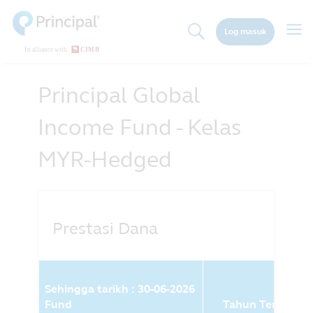
Skip
to
Togg
Log masuk
main
navig
content
Principal Global
Income Fund - Kelas
MYR-Hedged
Prestasi Dana
Sehingga tarikh : 30-06-2026
Fund
Tahun Terkini (%