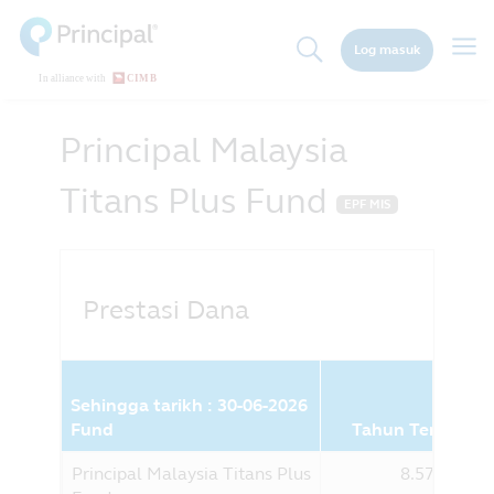
Skip
to
Togg
Log masuk
main
navig
content
Principal Malaysia
Titans Plus Fund
EPF MIS
Prestasi Dana
Sehingga tarikh : 30-06-2026
Fund
Tahun Terkini (%
Principal Malaysia Titans Plus
8.57%