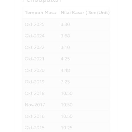
Tempoh Masa
Nilai Kasar ( Sen/Unit)]
Hasil 
Okt-2025
3.30
3.26
Okt-2024
3.68
3.66
Okt-2022
3.10
3.61
Okt-2021
4.25
4.29
Okt-2020
4.48
5.10
Okt-2019
7.25
7.43
Okt-2018
10.50
10.67
Nov-2017
10.50
8.44
Okt-2016
10.50
9.07
Okt-2015
10.25
8.33