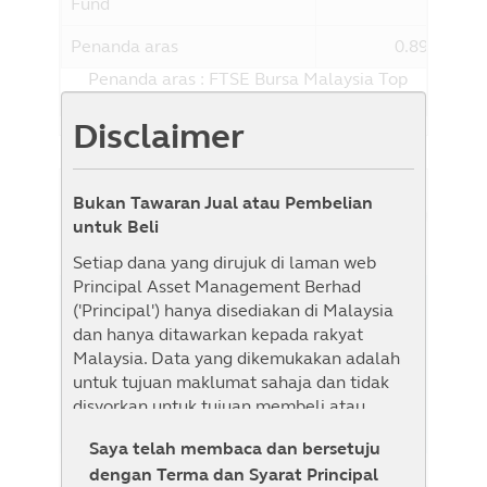
Fund
Penanda aras
0.89%
Penanda aras : FTSE Bursa Malaysia Top
100 Index
Disclaimer
Bukan Tawaran Jual atau Pembelian
Sejarah NAB
Senarai Semak
Paparan Graf
untuk Beli
Setiap dana yang dirujuk di laman web
Principal Asset Management Berhad
1M
1B
3B
6B
YTD
1T
3T
5T
('Principal') hanya disediakan di Malaysia
dan hanya ditawarkan kepada rakyat
Dari
Kepada
Malaysia. Data yang dikemukakan adalah
untuk tujuan maklumat sahaja dan tidak
disyorkan untuk tujuan membeli atau
menjual sebarang sekuriti atau mengguna
Saya telah membaca dan bersetuju
pakai apa-apa strategi pelaburan. Bahan ini
dengan Terma dan Syarat Principal
tidak bertujuan untuk dijadikan sebagai