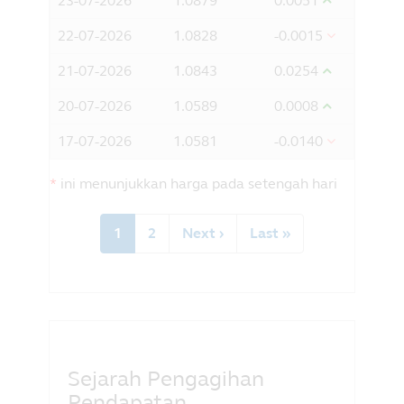
23-07-2026
1.0879
0.0051
adalah penduduk Malaysia dan anda
dapat mengakses maklumat dari dalam
22-07-2026
1.0828
-0.0015
Malaysia; dan
21-07-2026
1.0843
0.0254
bersetuju dengan pengecualian oleh
Principal daripada apa-apa liabiliti
20-07-2026
1.0589
0.0008
untuk apa-apa kerugian (terus atau
sebaliknya) yang timbul daripada
17-07-2026
1.0581
-0.0140
penggunaan mana-mana bahagian
maklumat yang terkandung dalam
*
ini menunjukkan harga pada setengah hari
laman web ini, dan pengecualian apa-
Pagination
apa liabiliti berkenaan dengan apa-apa
Current
1
Halaman
2
Next
Next ›
Last
Last »
kesilapan atau informasi oleh Principal
page
page
page
dan apa-apa yang berkaitan pihak
ketiga.
Sejarah Pengagihan
Pendapatan