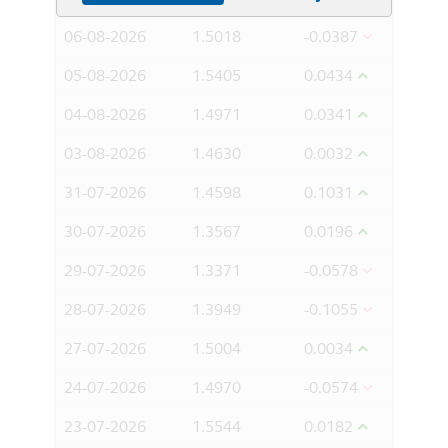
umum, dan tidak bertujuan untuk
meramalkan atau menggambarkan
06-08-2026
1.5018
-0.0387
prestasi setiap pelaburan. Maklumat yang
terkandung di dalamnya tidak mengambil
05-08-2026
1.5405
0.0434
kira objektif pelaburan pelabur, keperluan
04-08-2026
1.4971
0.0341
tertentu atau keadaan kewangan. Anda
harus mempertimbangkan sama ada
03-08-2026
1.4630
0.0032
sebarang pelaburan sesuai dengan objektif
pelaburan, keperluan tertentu dan
31-07-2026
1.4598
0.1031
keadaan kewangan anda sebelum
membuat keputusan untuk melabur.
30-07-2026
1.3567
0.0196
Pengiktirafan
29-07-2026
1.3371
-0.0578
Dengan mengklik pada "Saya Setuju" di
28-07-2026
1.3949
-0.1055
bawah, anda mengakui dan bersetuju
dengan Principal bahawa anda:
27-07-2026
1.5004
0.0034
telah membaca, memahami dan
24-07-2026
1.4970
-0.0574
bersetuju dengan perkara di atas;
adalah penduduk Malaysia dan anda
23-07-2026
1.5544
0.0182
dapat mengakses maklumat dari dalam