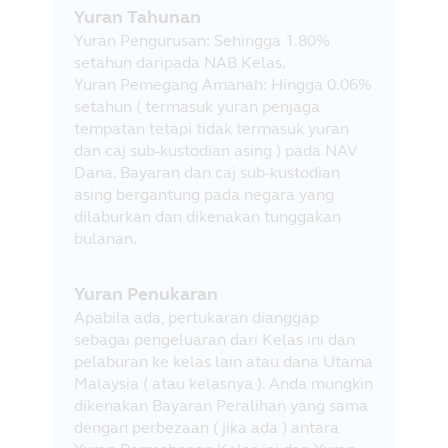
Yuran Tahunan
Yuran Pengurusan: Sehingga 1.80%
setahun daripada NAB Kelas.
Yuran Pemegang Amanah: Hingga 0.06%
setahun ( termasuk yuran penjaga
tempatan tetapi tidak termasuk yuran
dan caj sub-kustodian asing ) pada NAV
Dana. Bayaran dan caj sub-kustodian
asing bergantung pada negara yang
dilaburkan dan dikenakan tunggakan
bulanan.
Yuran Penukaran
Apabila ada, pertukaran dianggap
sebagai pengeluaran dari Kelas ini dan
pelaburan ke kelas lain atau dana Utama
Malaysia ( atau kelasnya ). Anda mungkin
dikenakan Bayaran Peralihan yang sama
dengan perbezaan ( jika ada ) antara