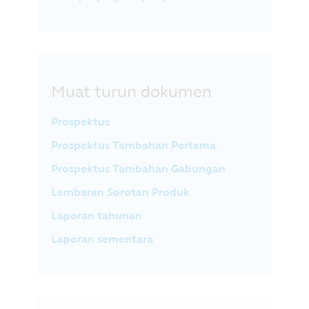
Muat turun dokumen
Prospektus
Prospektus Tambahan Pertama
Prospektus Tambahan Gabungan
Lembaran Sorotan Produk
Laporan tahunan
Laporan sementara