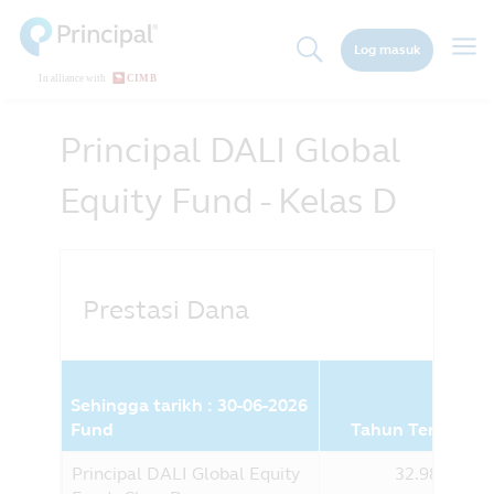
Skip
to
Togg
Log masuk
main
navig
content
Principal DALI Global
Equity Fund - Kelas D
Prestasi Dana
Sehingga tarikh : 30-06-2026
Fund
Tahun Terkini (%
Principal DALI Global Equity
32.98%