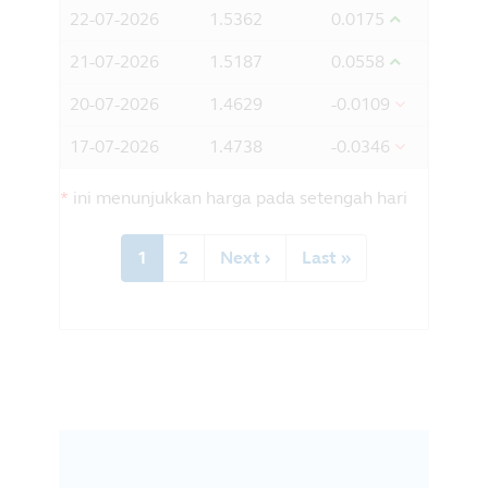
Malaysia; dan
22-07-2026
1.5362
0.0175
bersetuju dengan pengecualian oleh
Principal daripada apa-apa liabiliti
21-07-2026
1.5187
0.0558
untuk apa-apa kerugian (terus atau
20-07-2026
1.4629
-0.0109
sebaliknya) yang timbul daripada
penggunaan mana-mana bahagian
17-07-2026
1.4738
-0.0346
maklumat yang terkandung dalam
laman web ini, dan pengecualian apa-
*
ini menunjukkan harga pada setengah hari
apa liabiliti berkenaan dengan apa-apa
kesilapan atau informasi oleh Principal
Pagination
dan apa-apa yang berkaitan pihak
Current
1
Halaman
2
Next
Next ›
Last
Last »
ketiga.
page
page
page