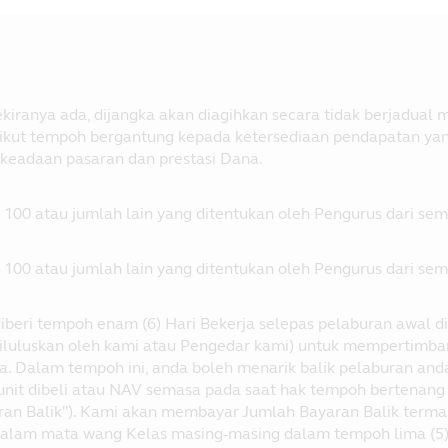
kiranya ada, dijangka akan diagihkan secara tidak berjadual 
kut tempoh bergantung kepada ketersediaan pendapatan yang
n, keadaan pasaran dan prestasi Dana.
00 atau jumlah lain yang ditentukan oleh Pengurus dari sem
00 atau jumlah lain yang ditentukan oleh Pengurus dari sem
iberi tempoh enam (6) Hari Bekerja selepas pelaburan awal d
diluluskan oleh kami atau Pengedar kami) untuk mempertimb
. Dalam tempoh ini, anda boleh menarik balik pelaburan anda 
nit dibeli atau NAV semasa pada saat hak tempoh bertenang 
ran Balik"). Kami akan membayar Jumlah Bayaran Balik terma
alam mata wang Kelas masing-masing dalam tempoh lima (5) H