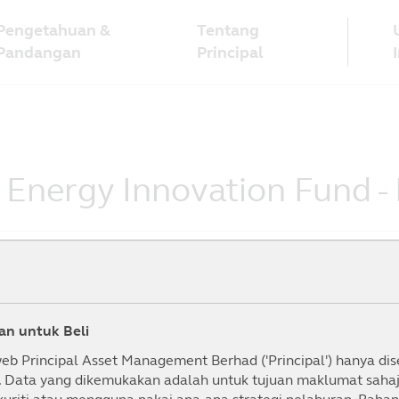
Pengetahuan &
Tentang
Pandangan
Principal
w Energy Innovation Fund 
an untuk Beli
1Tahun
3Tahun
5Tahun
web Principal Asset Management Berhad ('Principal') hanya di
erkini (%)
(%)
(%)
(%)
. Data yang dikemukakan adalah untuk tujuan maklumat sahaja