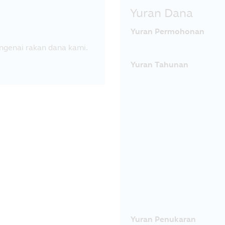
Yuran Dana
Yuran Permohonan
ngenai rakan dana kami.
Yuran Tahunan
Yuran Penukaran