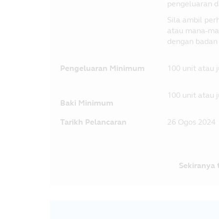
pengeluaran d
Sila ambil pe
atau mana-man
dengan badan 
Pengeluaran Minimum
100 unit atau 
100 unit atau 
Baki Minimum
Tarikh Pelancaran
26 Ogos 2024
Sekiranya 