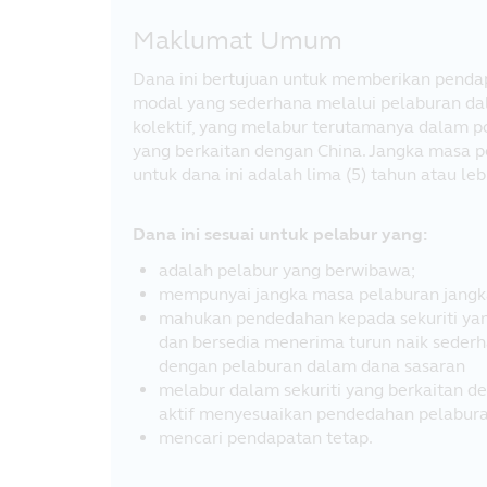
Maklumat Umum
Dana ini bertujuan untuk memberikan pend
modal yang sederhana melalui pelaburan da
kolektif, yang melabur terutamanya dalam por
yang berkaitan dengan China. Jangka masa p
untuk dana ini adalah lima (5) tahun atau leb
Dana ini sesuai untuk pelabur yang:
adalah pelabur yang berwibawa;
mempunyai jangka masa pelaburan jangk
mahukan pendedahan kepada sekuriti yan
dan bersedia menerima turun naik sederh
dengan pelaburan dalam dana sasaran
melabur dalam sekuriti yang berkaitan d
aktif menyesuaikan pendedahan pelabur
mencari pendapatan tetap.