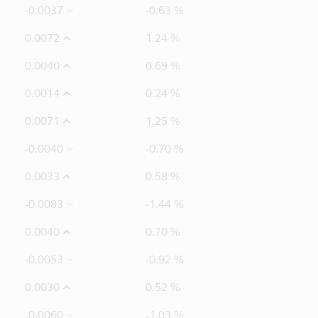
-0.0037
-0.63 %
0.0072
1.24 %
0.0040
0.69 %
0.0014
0.24 %
0.0071
1.25 %
-0.0040
-0.70 %
0.0033
0.58 %
-0.0083
-1.44 %
0.0040
0.70 %
-0.0053
-0.92 %
0.0030
0.52 %
-0.0060
-1.03 %