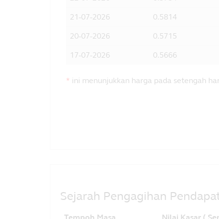
21-07-2026
0.5814
20-07-2026
0.5715
17-07-2026
0.5666
*
ini menunjukkan harga pada setengah har
Pagination
Sejarah Pengagihan Pendapa
Tempoh Masa
Nilai Kasar ( Se