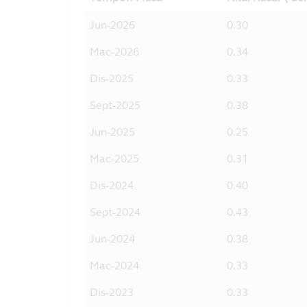
Jun-2026
0.30
Mac-2026
0.34
Dis-2025
0.33
Sept-2025
0.38
Jun-2025
0.25
Mac-2025
0.31
Dis-2024
0.40
Sept-2024
0.43
Jun-2024
0.38
Mac-2024
0.33
Dis-2023
0.33