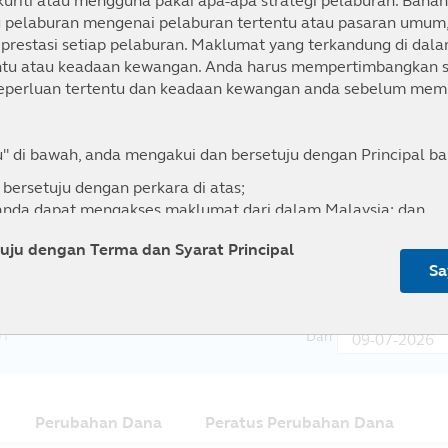
riti atau mengguna pakai apa-apa strategi pelaburan. Bahan i
.00%
4.05%
8.09%
-41.82%
u pelaburan mengenai pelaburan tertentu atau pasaran umum,
stasi setiap pelaburan. Maklumat yang terkandung di dalam
tentu atau keadaan kewangan. Anda harus mempertimbangkan 
 keperluan tertentu dan keadaan kewangan anda sebelum mem
.28%
2.15%
25.10%
-6.49%
nchmark of the Target Fund for performance comparison. The 
nd Index China Offshore for comparison purpose.
" di bawah, anda mengakui dan bersetuju dengan Principal b
ersetuju dengan perkara di atas;
anda dapat mengakses maklumat dari dalam Malaysia; dan
eh Principal daripada apa-apa liabiliti untuk apa-apa kerugia
uju dengan Terma dan Syarat Principal
na-mana bahagian maklumat yang terkandung dalam laman we
Sa
pa kesilapan atau informasi oleh Principal dan apa-apa yang b
5T
Dari
Perubahan Dana
Peratus Perubahan Dana