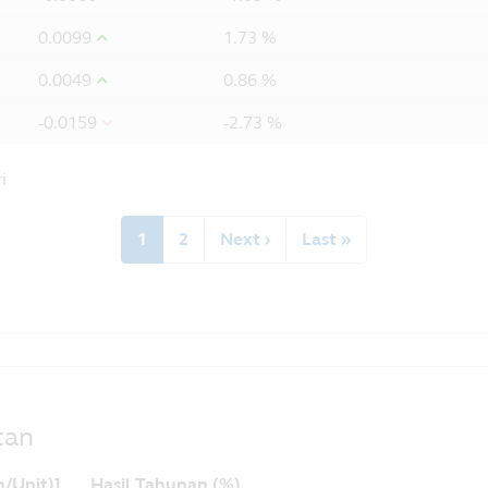
0.0099
1.73 %
0.0049
0.86 %
-0.0159
-2.73 %
i
Current
1
Halaman
2
Next
Next ›
Last
Last »
page
page
page
tan
n/Unit)]
Hasil Tahunan (%)