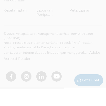
Penggunaan
Keselamatan
Laporkan
Peta Laman
Penipuan
©
2026
Principal Asset Management Berhad 199401018399
(304078-K)
Nota: Prospektus, Halaman Serlahan Produk (PHS), Risalah
Produk, Lembaran Fakta Dana, Laporan Tahunan
Adobe
dan Laporan Interim dapat dilihat dengan menggunakan
Acrobat Reader
.
Let’s Chat!