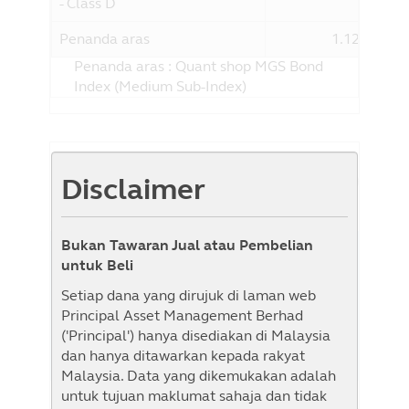
- Class D
Penanda aras
1.12%
Penanda aras : Quant shop MGS Bond
Index (Medium Sub-Index)
Sejarah NAB
Disclaimer
Senarai Semak
Paparan Graf
Bukan Tawaran Jual atau Pembelian
1M
1B
3B
6B
YTD
1T
3T
5T
untuk Beli
Dari
Kepada
Setiap dana yang dirujuk di laman web
Principal Asset Management Berhad
('Principal') hanya disediakan di Malaysia
dan hanya ditawarkan kepada rakyat
Malaysia. Data yang dikemukakan adalah
untuk tujuan maklumat sahaja dan tidak