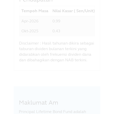
Tempoh Masa
Nilai Kasar ( Sen/Unit)]
Hasil 
Apr-2026
0.99
1.81
Okt-2025
0.43
0.40
Disclaimer : Hasil tahunan dikira sebagai
taburan dividen bulanan terkini yang
didarabkan oleh frekuensi dividen dana
dan dibahagikan dengan NAB terkini.
Maklumat Am
Principal Lifetime Bond Fund adalah