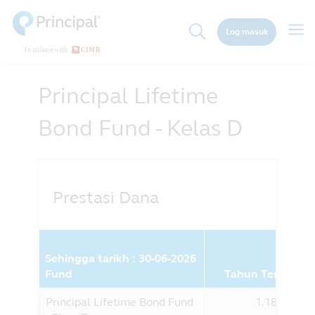
Skip
to
Togg
Log masuk
main
navig
content
Principal Lifetime
Bond Fund - Kelas D
Prestasi Dana
Sehingga tarikh : 30-06-2026
Fund
Tahun Terkini (%
Principal Lifetime Bond Fund
1.18%