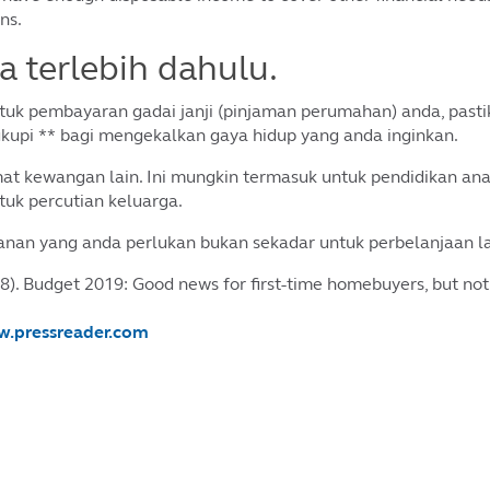
ns.
 terlebih dahulu.
k pembayaran gadai janji (pinjaman perumahan) anda, pasti
upi ** bagi mengekalkan gaya hidup yang anda inginkan.
t kewangan lain. Ini mungkin termasuk untuk pendidikan ana
k percutian keluarga.
anan yang anda perlukan bukan sekadar untuk perbelanjaan l
). Budget 2019: Good news for first-time homebuyers, but not f
.pressreader.com