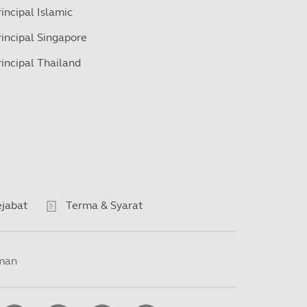
rincipal Islamic
rincipal Singapore
rincipal Thailand
jabat
Terma & Syarat
man