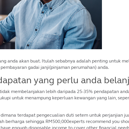
ang anda akan buat. Itulah sebabnya adalah penting untuk m
embayaran gadai janji(pinjaman perumahan) anda.
apatan yang perlu anda belan
idak membelanjakan lebih daripada 25-35% pendapatan anda
pi untuk menampung keperluan kewangan yang lain, seperti
dimana terdapat pengecualian duti setem untuk perjanjian jua
ah berharga sehingga RM500,000experts recommend you shou
u have enough disposable income to cover other financial need