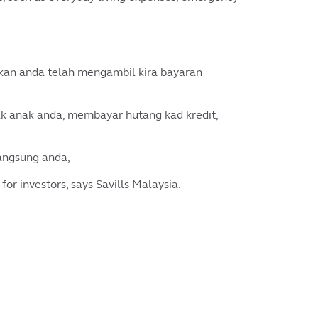
kan anda telah mengambil kira bayaran
k-anak anda, membayar hutang kad kredit,
angsung anda,
or investors, says Savills Malaysia.