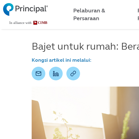
Malaysia
Skip
to
Pelaburan &
Menu
main
Persaraan
content
Bajet untuk rumah: Be
Kongsi artikel ini melalui: