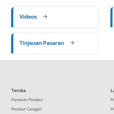
Videos
Tinjauan Pasaran
Teroka
L
Panduan Pelabur
P
Pelabur Canggih
P