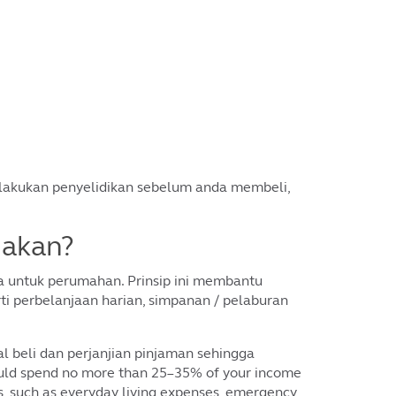
elakukan penyelidikan sebelum anda membeli,
jakan?
 untuk perumahan. Prinsip ini membantu
 perbelanjaan harian, simpanan / pelaburan
l beli dan perjanjian pinjaman sehingga
ld spend no more than 25–35% of your income
s, such as everyday living expenses, emergency