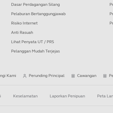
Dasar Perdagangan Silang
P
Pelaburan Bertanggungjawab
P
Risiko Internet
P
Anti Rasuah
Lihat Penyata UT / PRS
Pelanggan Mudah Terjejas
ngi Kami
Perunding Principal
Cawangan
Pe
i
Keselamatan
Laporkan Penipuan
Peta La