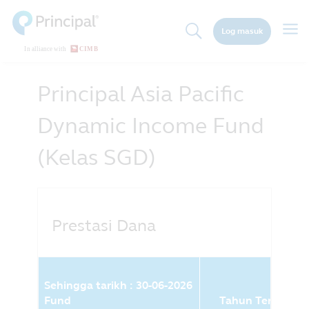
Skip
to
Togg
Log masuk
main
navig
content
Principal Asia Pacific
Dynamic Income Fund
(Kelas SGD)
Prestasi Dana
Sehingga tarikh : 30-06-2026
Fund
Tahun Terkini (%