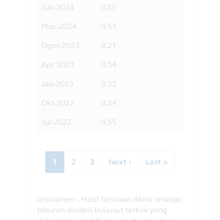
Jun-2024
0.55
2.87
Mac-2024
0.51
2.76
Ogos-2023
0.21
1.26
Apr-2023
0.54
3.17
Jan-2023
0.52
2.84
Okt-2022
0.54
3.24
Jul-2022
0.55
3.00
Pagination
Current
1
Halaman
2
Halaman
3
Next
Next ›
Last
Last »
page
page
page
Disclaimer : Hasil tahunan dikira sebagai
taburan dividen bulanan terkini yang