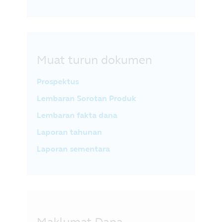
Muat turun dokumen
Prospektus
Lembaran Sorotan Produk
Lembaran fakta dana
Laporan tahunan
Laporan sementara