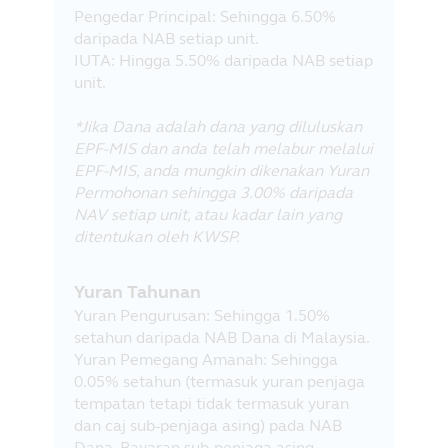
Pengedar Principal: Sehingga 6.50%
daripada NAB setiap unit.
IUTA: Hingga 5.50% daripada NAB setiap
unit.
*Jika Dana adalah dana yang diluluskan
EPF-MIS dan anda telah melabur melalui
EPF-MIS, anda mungkin dikenakan Yuran
Permohonan sehingga 3.00% daripada
NAV setiap unit, atau kadar lain yang
ditentukan oleh KWSP.
Yuran Tahunan
Yuran Pengurusan: Sehingga 1.50%
setahun daripada NAB Dana di Malaysia.
Yuran Pemegang Amanah: Sehingga
0.05% setahun (termasuk yuran penjaga
tempatan tetapi tidak termasuk yuran
dan caj sub-penjaga asing) pada NAB
Dana. Bayaran sub-penjaga asing