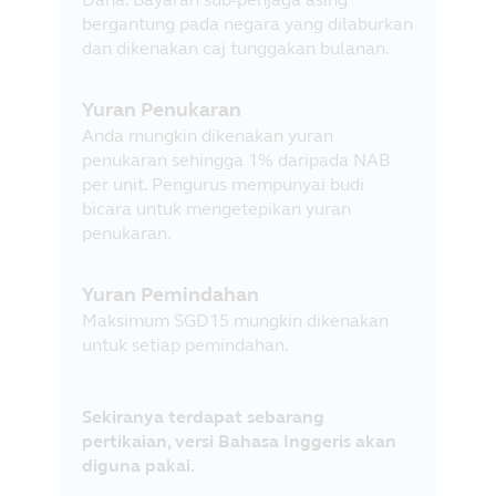
bergantung pada negara yang dilaburkan
dan dikenakan caj tunggakan bulanan.
Yuran Penukaran
Anda mungkin dikenakan yuran
penukaran sehingga 1% daripada NAB
per unit. Pengurus mempunyai budi
bicara untuk mengetepikan yuran
penukaran.
Yuran Pemindahan
Maksimum SGD15 mungkin dikenakan
untuk setiap pemindahan.
Sekiranya terdapat sebarang
pertikaian, versi Bahasa Inggeris akan
diguna pakai.