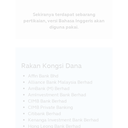
Sekiranya terdapat sebarang
pertikaian, versi Bahasa Inggeris akan
diguna pakai.
Rakan Kongsi Dana
Affin Bank Bhd
Alliance Bank Malaysia Berhad
AmBank (M) Berhad
AmInvestment Bank Berhad
CIMB Bank Berhad
CIMB Private Banking
Citibank Berhad
Kenanga Investment Bank Berhad
Hong Leong Bank Berhad