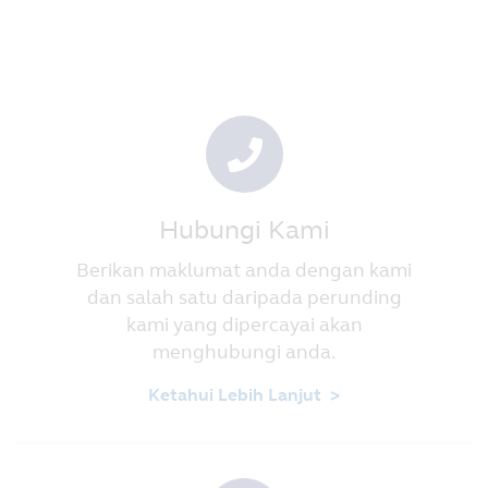
Hubungi Kami
Berikan maklumat anda dengan kami
dan salah satu daripada perunding
kami yang dipercayai akan
menghubungi anda.
Ketahui Lebih Lanjut >