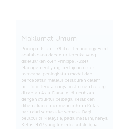
prestasi setiap pelaburan. Maklumat yang
terkandung di dalamnya tidak mengambil
kira objektif pelaburan pelabur, keperluan
tertentu atau keadaan kewangan. Anda
harus mempertimbangkan sama ada
Maklumat Umum
sebarang pelaburan sesuai dengan objektif
pelaburan, keperluan tertentu dan
Principal Islamic Global Technology Fund
keadaan kewangan anda sebelum
adalah dana debentur terbuka yang
membuat keputusan untuk melabur.
dikeluarkan oleh Principal Asset
Pengiktirafan
Management yang bertujuan untuk
mencapai peningkatan modal dan
Dengan mengklik pada "Saya Setuju" di
pendapatan melalui pelaburan dalam
bawah, anda mengakui dan bersetuju
portfolio terutamanya instrumen hutang
dengan Principal bahawa anda:
di rantau Asia. Dana ini ditubuhkan
telah membaca, memahami dan
dengan struktur pelbagai kelas dan
bersetuju dengan perkara di atas;
dibenarkan untuk menubuhkan Kelas
adalah penduduk Malaysia dan anda
baru dari semasa ke semasa. Bagi
dapat mengakses maklumat dari dalam
pelabur di Malaysia, pada masa ini, hanya
Malaysia; dan
Kelas MYR yang tersedia untuk dijual.