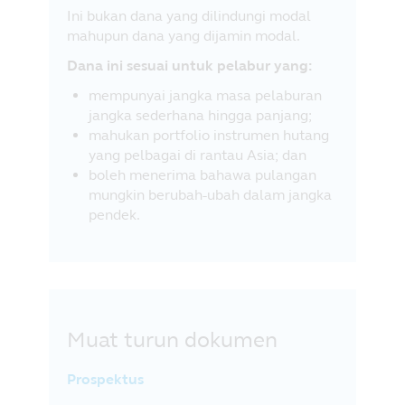
bersetuju dengan pengecualian oleh
Ini bukan dana yang dilindungi modal
Principal daripada apa-apa liabiliti
mahupun dana yang dijamin modal.
untuk apa-apa kerugian (terus atau
sebaliknya) yang timbul daripada
Dana ini sesuai untuk pelabur yang:
penggunaan mana-mana bahagian
mempunyai jangka masa pelaburan
maklumat yang terkandung dalam
jangka sederhana hingga panjang;
laman web ini, dan pengecualian apa-
mahukan portfolio instrumen hutang
apa liabiliti berkenaan dengan apa-apa
yang pelbagai di rantau Asia; dan
kesilapan atau informasi oleh Principal
boleh menerima bahawa pulangan
dan apa-apa yang berkaitan pihak
mungkin berubah-ubah dalam jangka
ketiga.
pendek.
Muat turun dokumen
Prospektus