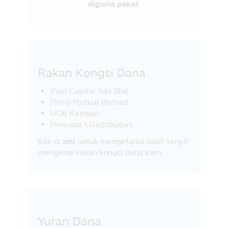
diguna pakai.
Rakan Kongsi Dana
iFast Capital Sdn Bhd
Philip Mutual Berhad
UOB Kayhian
Principal's Distributors
Klik di
sini
untuk mengetahui lebih lanjut
mengenai rakan kongsi dana kami.
Yuran Dana