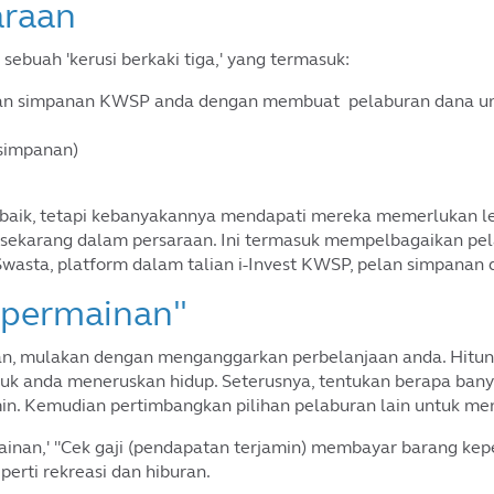
araan
sebuah 'kerusi berkaki tiga,' yang termasuk:
n simpanan KWSP anda dengan membuat pelaburan dana un
simpanan)
aik, tetapi kebanyakannya mendapati mereka memerlukan leb
a sekarang dalam persaraan. Ini termasuk mempelbagaikan 
Swasta, platform dalam talian i-Invest KWSP, pelan simpanan
k permainan"
, mulakan dengan menganggarkan perbelanjaan anda. Hitungk
uk anda meneruskan hidup. Seterusnya, tentukan berapa bany
n. Kemudian pertimbangkan pilihan pelaburan lain untuk me
mainan,' "Cek gaji (pendapatan terjamin) membayar barang ke
erti rekreasi dan hiburan.