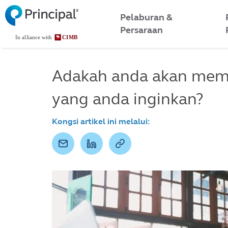
Malaysia
Skip
to
Pelaburan &
Menu
main
Persaraan
content
Adakah anda akan mem
yang anda inginkan?
Kongsi artikel ini melalui: