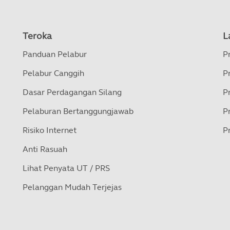
Teroka
L
Panduan Pelabur
P
Pelabur Canggih
P
Dasar Perdagangan Silang
P
Pelaburan Bertanggungjawab
P
Risiko Internet
P
Anti Rasuah
Lihat Penyata UT / PRS
Pelanggan Mudah Terjejas