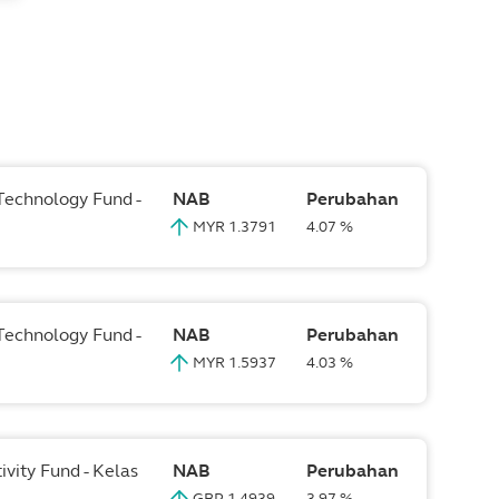
 Technology Fund -
NAB
Perubahan
MYR 1.3791
4.07 %
 Technology Fund -
NAB
Perubahan
MYR 1.5937
4.03 %
ivity Fund - Kelas
NAB
Perubahan
GBP 1.4939
3.97 %