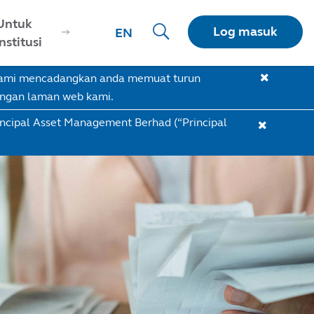
Untuk
Log masuk
EN
Institusi
 Kami mencadangkan anda memuat turun
engan laman web kami.
incipal Asset Management Berhad (“Principal