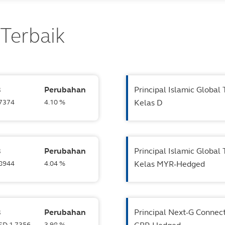
 Terbaik
B
Perubahan
Principal Islamic Global
.7374
4.10 %
Kelas D
B
Perubahan
Principal Islamic Global
.8944
4.04 %
Kelas MYR-Hedged
B
Perubahan
Principal Next-G Connect
USD 1.7356
3.98 %