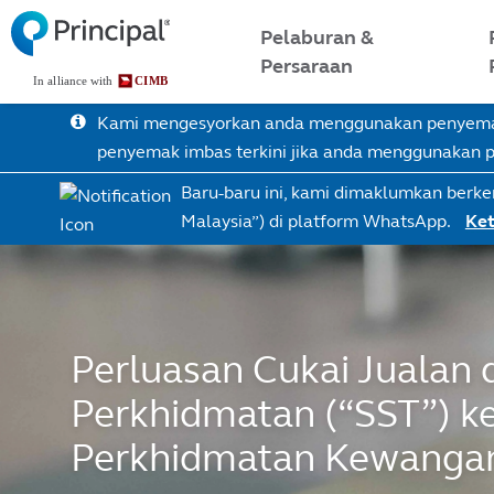
Skip
Malaysia Menu
Pelaburan &
to
Persaraan
main
content
Kami mengesyorkan anda menggunakan penyemak 
penyemak imbas terkini jika anda menggunakan
Baru-baru ini, kami dimaklumkan berke
Malaysia”) di platform WhatsApp.
Ket
Perluasan Cukai Jualan 
Perkhidmatan (“SST”) ke
Perkhidmatan Kewanga